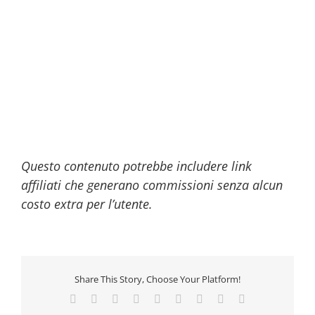
Questo contenuto potrebbe includere link
affiliati che generano commissioni senza alcun
costo extra per l’utente.
Share This Story, Choose Your Platform!
Facebook
Twitter
Reddit
LinkedIn
WhatsApp
Tumblr
Pinterest
Vk
Email