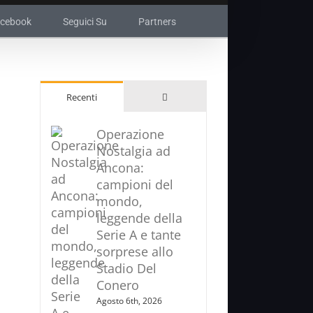
acebook
Seguici Su
Partners
Commenti
Recenti
Operazione
Nostalgia ad
Ancona:
campioni del
mondo,
leggende della
Serie A e tante
sorprese allo
Stadio Del
Conero
Agosto 6th, 2026