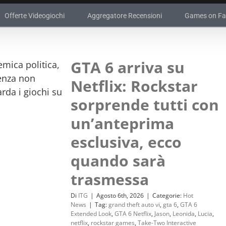
Offerte Videogiochi
Aggregatore Recensioni
Games on F
GTA 6 arriva su
Netflix: Rockstar
sorprende tutti con
un’anteprima
esclusiva, ecco
quando sarà
trasmessa
Di
ITG
|
Agosto 6th, 2026
|
Categorie:
Hot
News
|
Tag:
grand theft auto vi
,
gta 6
,
GTA 6
Extended Look
,
GTA 6 Netflix
,
Jason
,
Leonida
,
Lucia
,
netflix
,
rockstar games
,
Take-Two Interactive