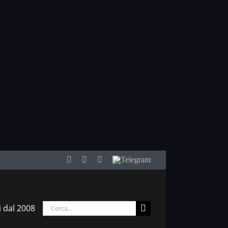
Facebook
Twitter
YouTube
Telegram
Cerca
i dal 2008
per: