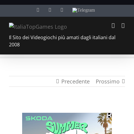
Salta
Facebook
Twitter
YouTube
Telegram
al
contenuto
Il Sito dei Videogiochi più amati dagli italiani dal
2008
Precedente
Prossimo