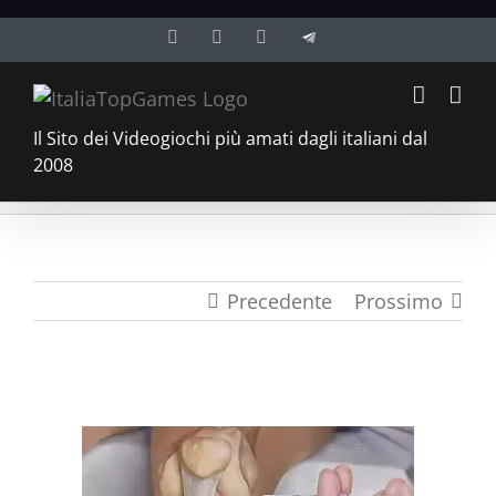
Salta
Facebook
Twitter
YouTube
Telegram
al
contenuto
Il Sito dei Videogiochi più amati dagli italiani dal
2008
Precedente
Prossimo