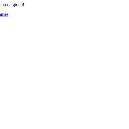
mpo da gioco!
ames