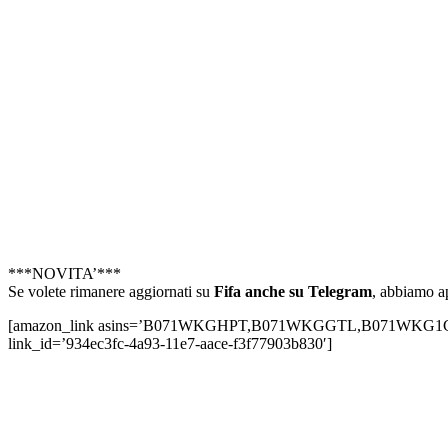
***NOVITA’***
Se volete rimanere aggiornati su
Fifa anche su Telegram
, abbiamo a
[amazon_link asins=’B071WKGHPT,B071WKGGTL,B071WKG1CT,B
link_id=’934ec3fc-4a93-11e7-aace-f3f77903b830′]