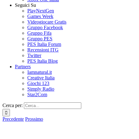
Seguici Su
PlayNextGen
Games Week
Videogiocare Gratis
Gruppo Facebook
Gruppo Fifa
Gruppo PES
PES Italia Forum
Recensioni ITG
Twitter
PES Italia Blog
Partners
Iamnatural.it
Creative Italia
Giochi 123
Simply Radio
Star2Com
Cerca per:
Precedente
Prossimo