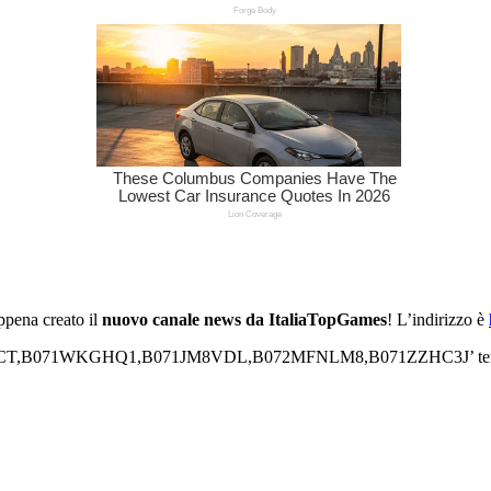
ppena creato il
nuovo canale news da ItaliaTopGames
! L’indirizzo è
071WKGHQ1,B071JM8VDL,B072MFNLM8,B071ZZHC3J’ template=’Pr