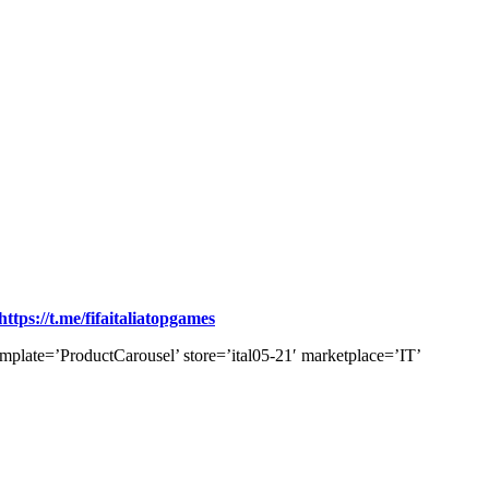
https://t.me/fifaitaliatopgames
oductCarousel’ store=’ital05-21′ marketplace=’IT’