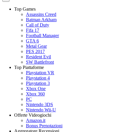
Top Games
Assassins Creed
Batman Arkham
Call of Duty
Fifa 17
Football Manager
GTA 6
Metal Gear
PES 2017
Resident Evil
SW Battlefront
Top Piattaforme
Playstation VR
Playstation 4
Playstation 3
Xbox One
Xbox 360
PC
Nintendo 3DS
Nintendo Wii-U
Offerte Videogiochi
Amazon.it
Bonus Prenotazioni
Aggregatore Recensioni