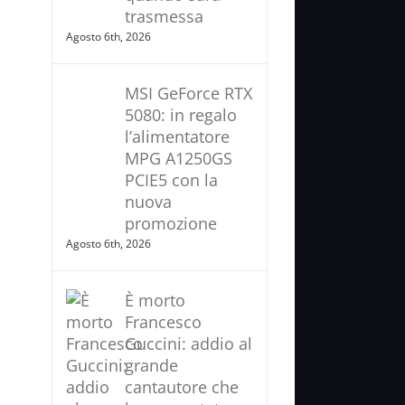
trasmessa
Agosto 6th, 2026
MSI GeForce RTX
5080: in regalo
l’alimentatore
MPG A1250GS
PCIE5 con la
nuova
promozione
Agosto 6th, 2026
È morto
Francesco
Guccini: addio al
grande
cantautore che