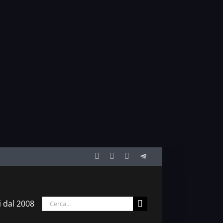
Facebook
Twitter
YouTube
Telegram
Cerca
i dal 2008
per: