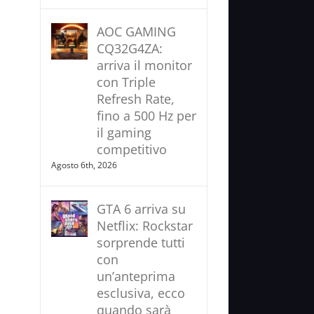
AOC GAMING
CQ32G4ZA:
arriva il monitor
con Triple
Refresh Rate,
fino a 500 Hz per
il gaming
competitivo
Agosto 6th, 2026
GTA 6 arriva su
Netflix: Rockstar
sorprende tutti
con
un’anteprima
esclusiva, ecco
quando sarà