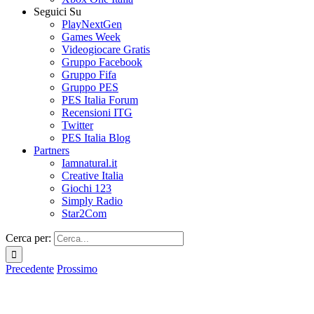
Seguici Su
PlayNextGen
Games Week
Videogiocare Gratis
Gruppo Facebook
Gruppo Fifa
Gruppo PES
PES Italia Forum
Recensioni ITG
Twitter
PES Italia Blog
Partners
Iamnatural.it
Creative Italia
Giochi 123
Simply Radio
Star2Com
Cerca per:
Precedente
Prossimo