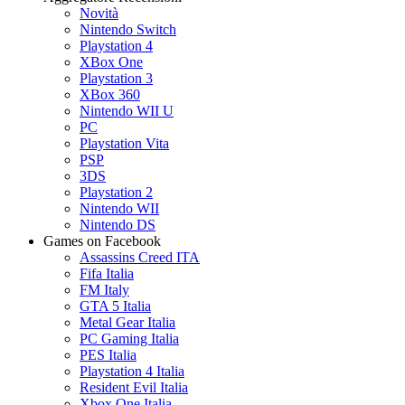
Novità
Nintendo Switch
Playstation 4
XBox One
Playstation 3
XBox 360
Nintendo WII U
PC
Playstation Vita
PSP
3DS
Playstation 2
Nintendo WII
Nintendo DS
Games on Facebook
Assassins Creed ITA
Fifa Italia
FM Italy
GTA 5 Italia
Metal Gear Italia
PC Gaming Italia
PES Italia
Playstation 4 Italia
Resident Evil Italia
Xbox One Italia