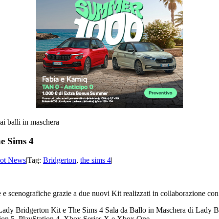
he Sims 4
ot News
|
Tag:
Bridgerton
,
the sims 4
|
 e scenografiche grazie a due nuovi Kit realizzati in collaborazione co
i Lady Bridgerton Kit e The Sims 4 Sala da Ballo in Maschera di Lady B
tion 5, PlayStation 4, Xbox Series X e Xbox One.