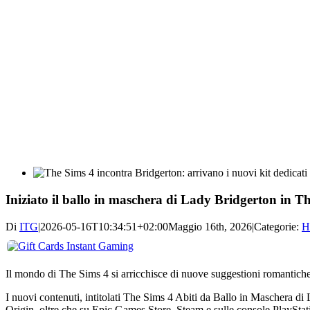
Iniziato il ballo in maschera di Lady Bridgerton in T
Di
ITG
|
2026-05-16T10:34:51+02:00
Maggio 16th, 2026
|
Categorie:
H
Il mondo di
The Sims 4
si arricchisce di nuove suggestioni romantiche
I nuovi contenuti, intitolati The Sims 4 Abiti da Ballo in Maschera d
Origin, oltre che su
Epic Games Store
,
Steam
e sulle console PlaySta