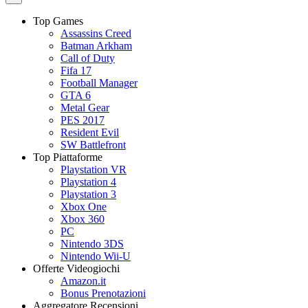
Top Games
Assassins Creed
Batman Arkham
Call of Duty
Fifa 17
Football Manager
GTA 6
Metal Gear
PES 2017
Resident Evil
SW Battlefront
Top Piattaforme
Playstation VR
Playstation 4
Playstation 3
Xbox One
Xbox 360
PC
Nintendo 3DS
Nintendo Wii-U
Offerte Videogiochi
Amazon.it
Bonus Prenotazioni
Aggregatore Recensioni