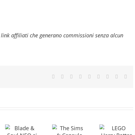
link affiliati che generano commissioni senza alcun
Facebook
Twitter
Reddit
LinkedIn
WhatsApp
Tumblr
Pinterest
Vk
Ema