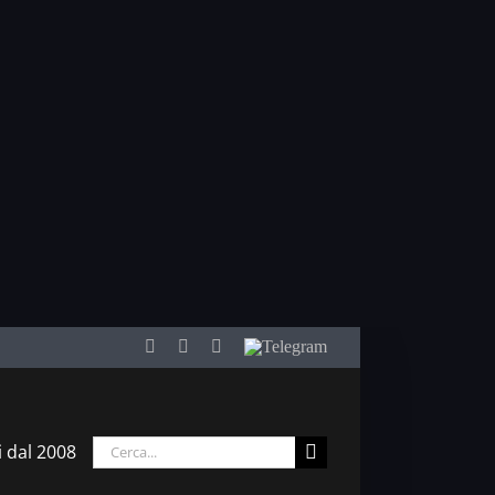
Facebook
Twitter
YouTube
Telegram
Cerca
i dal 2008
per: