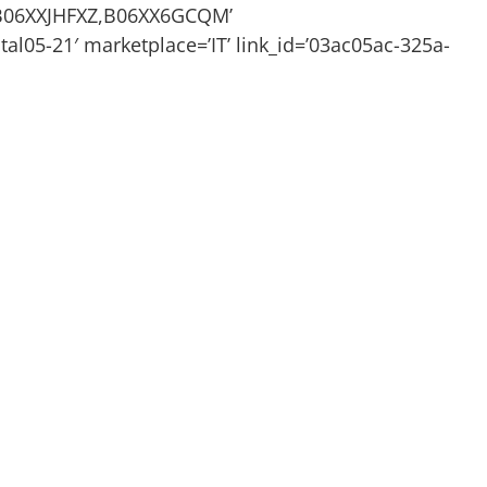
,B06XXJHFXZ,B06XX6GCQM’
tal05-21′ marketplace=’IT’ link_id=’03ac05ac-325a-