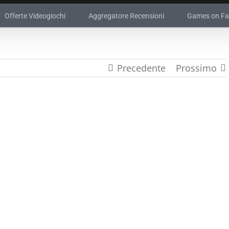
Offerte Videogiochi
Aggregatore Recensioni
Games on F
Precedente
Prossimo