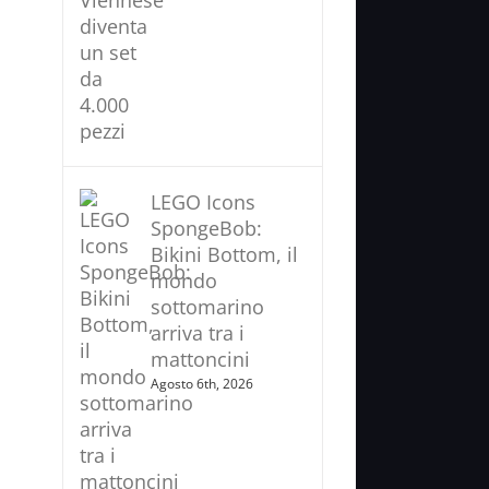
LEGO Icons
SpongeBob:
Bikini Bottom, il
mondo
sottomarino
arriva tra i
mattoncini
Agosto 6th, 2026