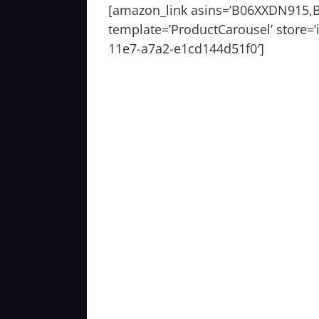
[amazon_link asins=’B06XXDN915
template=’ProductCarousel’ store=’i
11e7-a7a2-e1cd144d51f0′]