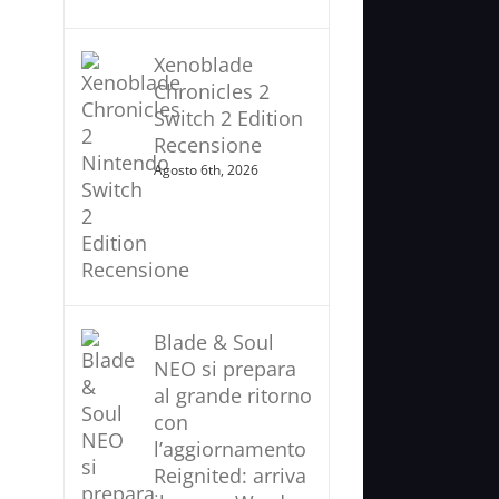
Xenoblade
Chronicles 2
Switch 2 Edition
Recensione
Agosto 6th, 2026
Blade & Soul
NEO si prepara
al grande ritorno
con
l’aggiornamento
Reignited: arriva