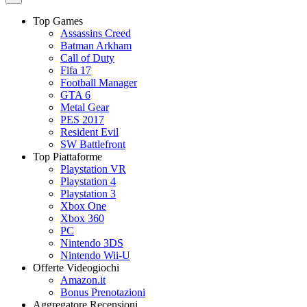
Top Games
Assassins Creed
Batman Arkham
Call of Duty
Fifa 17
Football Manager
GTA 6
Metal Gear
PES 2017
Resident Evil
SW Battlefront
Top Piattaforme
Playstation VR
Playstation 4
Playstation 3
Xbox One
Xbox 360
PC
Nintendo 3DS
Nintendo Wii-U
Offerte Videogiochi
Amazon.it
Bonus Prenotazioni
Aggregatore Recensioni