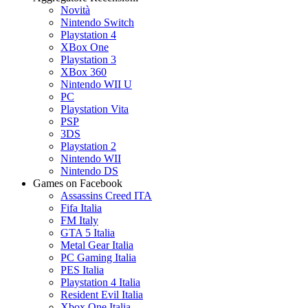
Novità
Nintendo Switch
Playstation 4
XBox One
Playstation 3
XBox 360
Nintendo WII U
PC
Playstation Vita
PSP
3DS
Playstation 2
Nintendo WII
Nintendo DS
Games on Facebook
Assassins Creed ITA
Fifa Italia
FM Italy
GTA 5 Italia
Metal Gear Italia
PC Gaming Italia
PES Italia
Playstation 4 Italia
Resident Evil Italia
Xbox One Italia