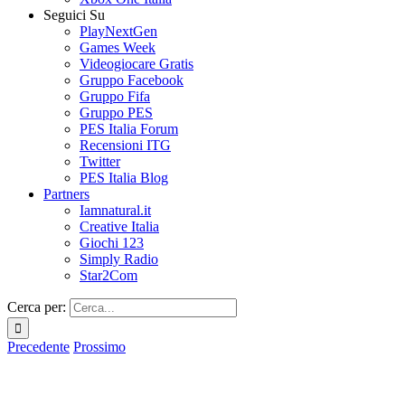
Seguici Su
PlayNextGen
Games Week
Videogiocare Gratis
Gruppo Facebook
Gruppo Fifa
Gruppo PES
PES Italia Forum
Recensioni ITG
Twitter
PES Italia Blog
Partners
Iamnatural.it
Creative Italia
Giochi 123
Simply Radio
Star2Com
Cerca per:
Precedente
Prossimo