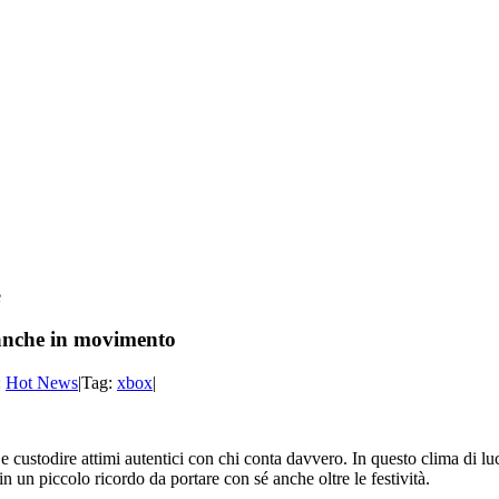
, anche in movimento
:
Hot News
|
Tag:
xbox
|
si e custodire attimi autentici con chi conta davvero. In questo clima di lu
n un piccolo ricordo da portare con sé anche oltre le festività.