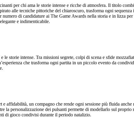
nanti per chi ama le storie intense e ricche di atmosfera. Il titolo comb
ispirato alle tecniche pittoriche del chiaroscuro, trasforma ogni sequen
ior numero di candidature ai The Game Awards nella storia e in lizza per 
 elegante e indimenticabile.
e le storie intense. Tra missioni segrete, colpi di scena e sfide mozzafi
n’esperienza che trasforma ogni partita in un piccolo evento da condivi
e.
e affidabilità, un compagno che rende ogni sessione più fluida anche ne
re la personalizzazione dei pulsanti permette di modellarlo sul proprio r
i di gioco condivisi durante il periodo natalizio.