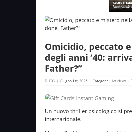
Omicidio, peccato e
degli anni ’40: arr
Father?”
Di
ITG
|
Giugno 1st, 2026
|
Categorie:
Hot News
|
Un nuovo thriller psicologico si p
internazionale.