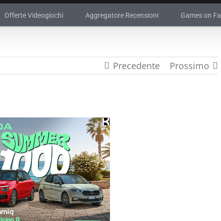
Offerte Videogiochi
Aggregatore Recensioni
Games on F
Precedente
Prossimo