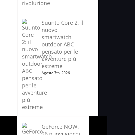
Suunto Core 2: il
nuovo
smartwatch
outdoor ABC
pensato per le
avventure più
estreme
Agosto 7th, 2026
GeForce NOW:
26 nuovi giochi