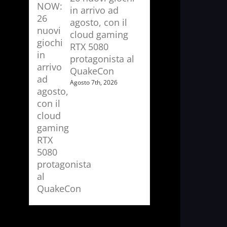
in arrivo ad
agosto, con il
cloud gaming
RTX 5080
protagonista al
QuakeCon
Agosto 7th, 2026