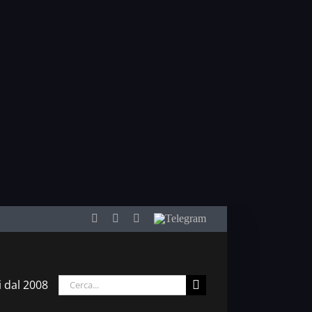
Facebook
Twitter
YouTube
Telegram
Cerca
i dal 2008
per: