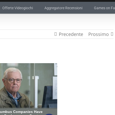
Offerte Videogiochi
Aggregatore Recensioni
Games on F
Precedente
Prossimo