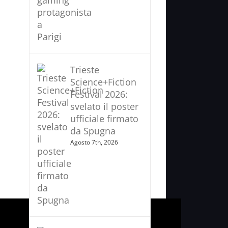
Trieste
Science+Fiction
Festival 2026:
svelato il poster
ufficiale firmato
da Spugna
Agosto 7th, 2026