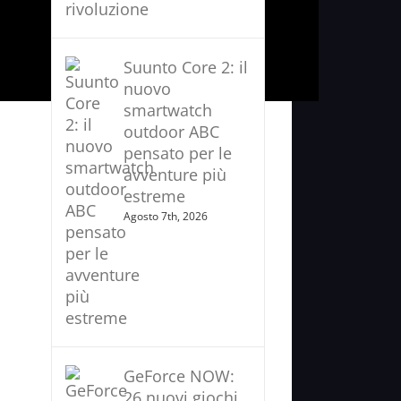
Suunto Core 2: il
nuovo
smartwatch
outdoor ABC
pensato per le
avventure più
estreme
Agosto 7th, 2026
GeForce NOW:
26 nuovi giochi