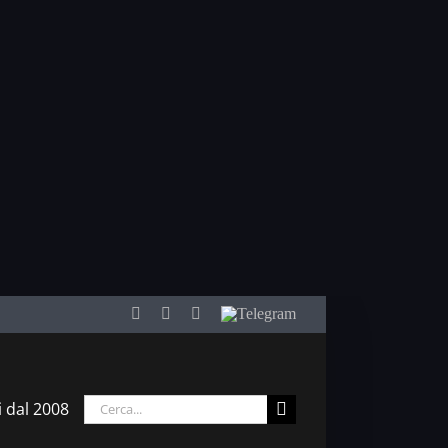
Facebook
Twitter
YouTube
Telegram
Cerca
i dal 2008
per: