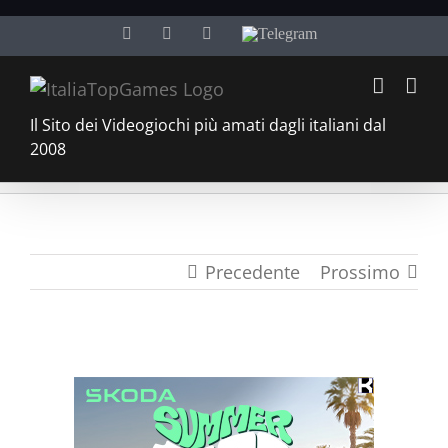
Salta
Facebook
Twitter
YouTube
Telegram
al
contenuto
Il Sito dei Videogiochi più amati dagli italiani dal
2008
Precedente
Prossimo