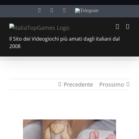
Salta
Facebook
Twitter
YouTube
Telegram
al
contenuto
Il Sito dei Videogiochi più amati dagli italiani dal
2008
Precedente
Prossimo