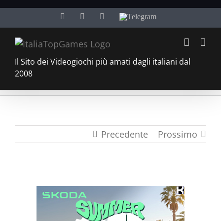
Salta
Facebook
Twitter
YouTube
Telegram
al
contenuto
Il Sito dei Videogiochi più amati dagli italiani dal
2008
Precedente
Prossimo