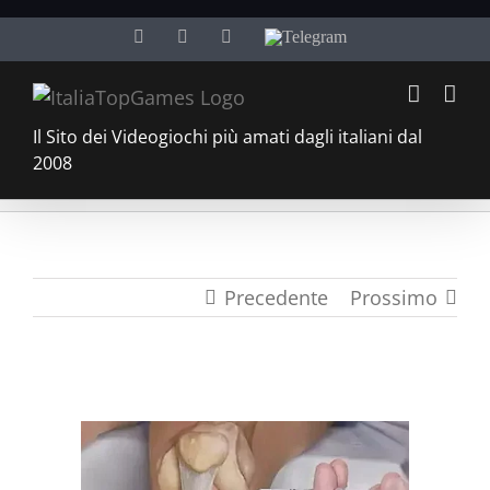
Salta
Facebook
Twitter
YouTube
Telegram
al
contenuto
Il Sito dei Videogiochi più amati dagli italiani dal
2008
Precedente
Prossimo