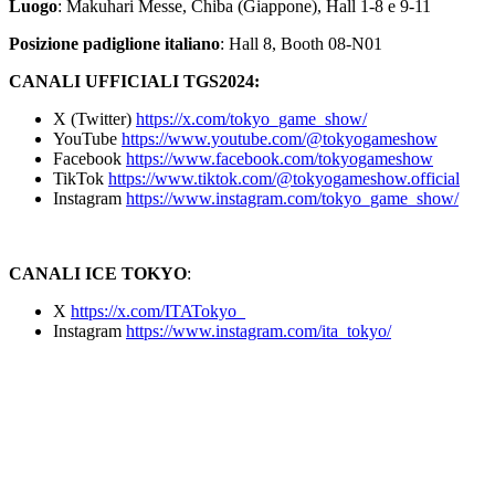
Luogo
: Makuhari Messe, Chiba (Giappone), Hall 1-8 e 9-11
Posizione padiglione italiano
: Hall 8, Booth 08-N01
CANALI UFFICIALI TGS2024:
X (Twitter)
https://x.com/tokyo_game_show/
YouTube
https://www.youtube.com/@tokyogameshow
Facebook
https://www.facebook.com/tokyogameshow
TikTok
https://www.tiktok.com/@tokyogameshow.official
Instagram
https://www.instagram.com/tokyo_game_show/
CANALI ICE TOKYO
:
X
https://x.com/ITATokyo_
Instagram
https://www.instagram.com/ita_tokyo/