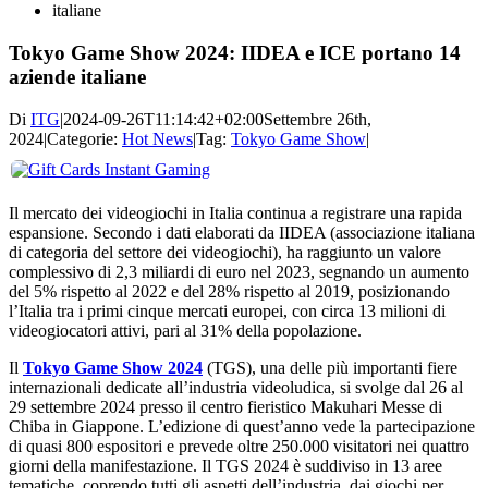
Tokyo Game Show 2024: IIDEA e ICE portano 14
aziende italiane
Di
ITG
|
2024-09-26T11:14:42+02:00
Settembre 26th,
2024
|
Categorie:
Hot News
|
Tag:
Tokyo Game Show
|
Il mercato dei videogiochi in Italia continua a registrare una rapida
espansione. Secondo i dati elaborati da IIDEA (associazione italiana
di categoria del settore dei videogiochi), ha raggiunto un valore
complessivo di 2,3 miliardi di euro nel 2023, segnando un aumento
del 5% rispetto al 2022 e del 28% rispetto al 2019, posizionando
l’Italia tra i primi cinque mercati europei, con circa 13 milioni di
videogiocatori attivi, pari al 31% della popolazione.
Il
Tokyo Game Show 2024
(TGS), una delle più importanti fiere
internazionali dedicate all’industria videoludica, si svolge dal 26 al
29 settembre 2024 presso il centro fieristico Makuhari Messe di
Chiba in Giappone. L’edizione di quest’anno vede la partecipazione
di quasi 800 espositori e prevede oltre 250.000 visitatori nei quattro
giorni della manifestazione. Il TGS 2024 è suddiviso in 13 aree
tematiche, coprendo tutti gli aspetti dell’industria, dai giochi per