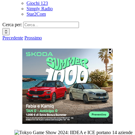
Giochi 123
Simply Radio
Star2Com
Cerca per:
Precedente
Prossimo