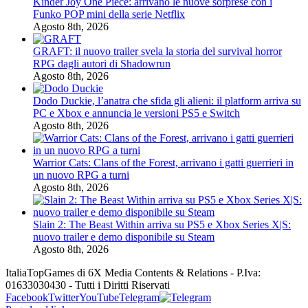
Kinder Joy One Piece: arrivano le nuove sorprese con i
Funko POP mini della serie Netflix
Agosto 8th, 2026
GRAFT: il nuovo trailer svela la storia del survival horror
RPG dagli autori di Shadowrun
Agosto 8th, 2026
Dodo Duckie, l’anatra che sfida gli alieni: il platform arriva su
PC e Xbox e annuncia le versioni PS5 e Switch
Agosto 8th, 2026
Warrior Cats: Clans of the Forest, arrivano i gatti guerrieri in
un nuovo RPG a turni
Agosto 8th, 2026
Slain 2: The Beast Within arriva su PS5 e Xbox Series X|S:
nuovo trailer e demo disponibile su Steam
Agosto 8th, 2026
ItaliaTopGames di 6X Media Contents & Relations - P.Iva:
01633030430 - Tutti i Diritti Riservati
Facebook
Twitter
YouTube
Telegram