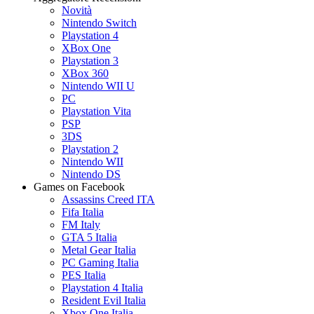
Novità
Nintendo Switch
Playstation 4
XBox One
Playstation 3
XBox 360
Nintendo WII U
PC
Playstation Vita
PSP
3DS
Playstation 2
Nintendo WII
Nintendo DS
Games on Facebook
Assassins Creed ITA
Fifa Italia
FM Italy
GTA 5 Italia
Metal Gear Italia
PC Gaming Italia
PES Italia
Playstation 4 Italia
Resident Evil Italia
Xbox One Italia