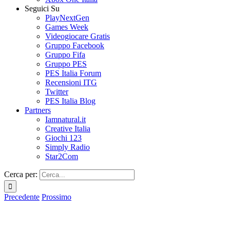
Seguici Su
PlayNextGen
Games Week
Videogiocare Gratis
Gruppo Facebook
Gruppo Fifa
Gruppo PES
PES Italia Forum
Recensioni ITG
Twitter
PES Italia Blog
Partners
Iamnatural.it
Creative Italia
Giochi 123
Simply Radio
Star2Com
Cerca per:
Precedente
Prossimo