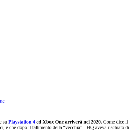
one
|
e su
Playstation 4
ed Xbox One arriverà nel 2020.
Come dice il
stici, e che dopo il fallimento della “vecchia” THQ aveva rischiato di