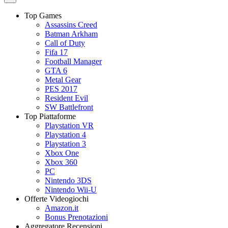
Top Games
Assassins Creed
Batman Arkham
Call of Duty
Fifa 17
Football Manager
GTA 6
Metal Gear
PES 2017
Resident Evil
SW Battlefront
Top Piattaforme
Playstation VR
Playstation 4
Playstation 3
Xbox One
Xbox 360
PC
Nintendo 3DS
Nintendo Wii-U
Offerte Videogiochi
Amazon.it
Bonus Prenotazioni
Aggregatore Recensioni