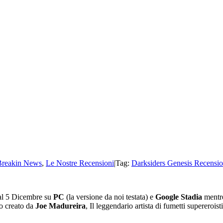
Breakin News
,
Le Nostre Recensioni
|
Tag:
Darksiders Genesis Recensi
dal 5 Dicembre su
PC
(la versione da noi testata) e
Google Stadia
mentr
co creato da
Joe Madureira
, Il leggendario artista di fumetti supereroi