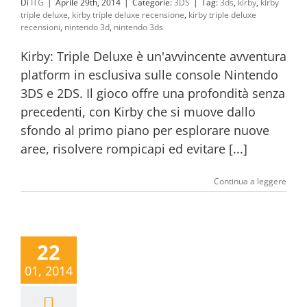
Di
ITG
|
Aprile 29th, 2014
|
Categorie:
3DS
|
Tag:
3ds
,
kirby
,
kirby
triple deluxe
,
kirby triple deluxe recensione
,
kirby triple deluxe
recensioni
,
nintendo 3d
,
nintendo 3ds
Kirby: Triple Deluxe è un'avvincente avventura
platform in esclusiva sulle console Nintendo
3DS e 2DS. Il gioco offre una profondità senza
precedenti, con Kirby che si muove dallo
sfondo al primo piano per esplorare nuove
aree, risolvere rompicapi ed evitare [...]
Continua a leggere
22
01, 2014