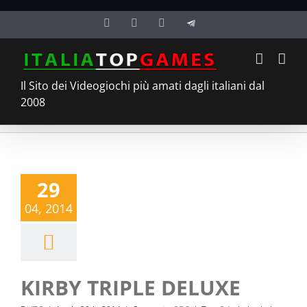
Salta
Facebook
Twitter
YouTube
Telegram
al
contenuto
Il Sito dei Videogiochi più amati dagli italiani dal
2008
29
04, 2014
KIRBY TRIPLE DELUXE