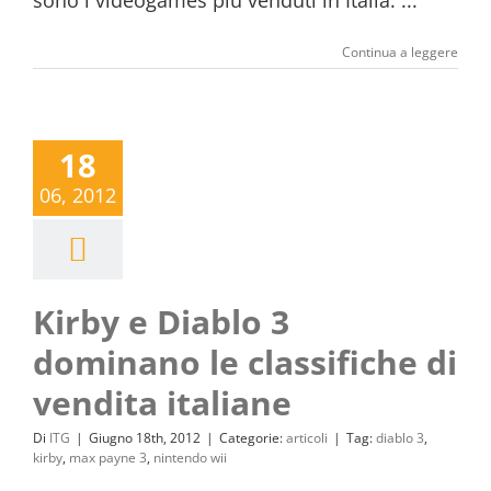
sono i videogames più venduti in Italia. ...
Continua a leggere
18
06, 2012
Kirby e Diablo 3
dominano le classifiche di
vendita italiane
Di
ITG
|
Giugno 18th, 2012
|
Categorie:
articoli
|
Tag:
diablo 3
,
kirby
,
max payne 3
,
nintendo wii