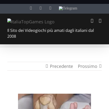
Salta
Facebook
Twitter
YouTube
Telegram
al
contenuto
Il Sito dei Videogiochi più amati dagli italiani dal
2008
Precedente
Prossimo