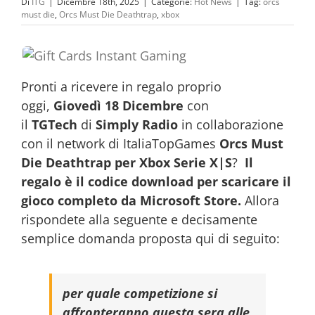
Di
ITG
|
Dicembre 18th, 2025
|
Categorie:
Hot News
|
Tag:
orcs
must die
,
Orcs Must Die Deathtrap
,
xbox
Pronti a ricevere in regalo proprio
oggi,
Giovedì 18 Dicembre
con
il
TGTech
di
Simply Radio
in collaborazione
con il network di ItaliaTopGames
Orcs Must
Die Deathtrap per Xbox Serie X|S
?
Il
regalo è il codice download per scaricare il
gioco completo da Microsoft Store.
Allora
rispondete alla seguente e decisamente
semplice domanda proposta qui di seguito:
per quale competizione si
affronteranno questa sera alle