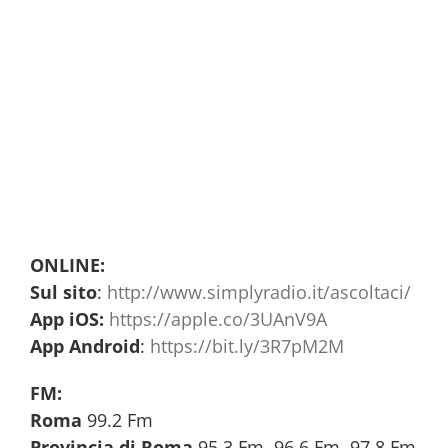
ONLINE:
Sul sito
:
http://www.simplyradio.it/ascoltaci/
App iOS:
https://apple.co/3UAnV9A
App Android
:
https://bit.ly/3R7pM2M
FM:
Roma
99.2 Fm
Provincia di Roma
95.3 Fm, 96.6 Fm, 97.8 Fm