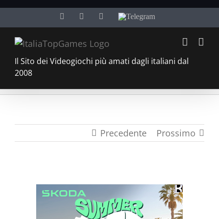
Salta
Facebook
Twitter
YouTube
Telegram
al
contenuto
Il Sito dei Videogiochi più amati dagli italiani dal
2008
Precedente
Prossimo