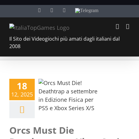
Salta
Facebook
Twitter
YouTube
Telegram
al
contenuto
Il Sito dei Videogiochi più amati dagli italiani dal
2008
18
12, 2025
Orcs Must Die