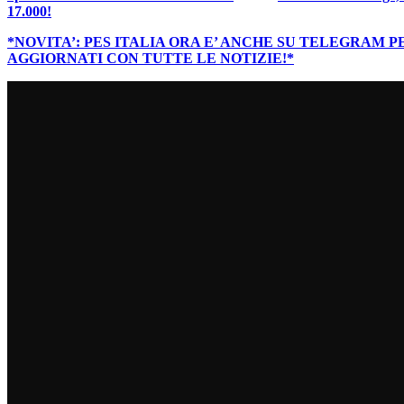
17.000!
*NOVITA’: PES ITALIA ORA E’ ANCHE SU TELEGRAM 
AGGIORNATI CON TUTTE LE NOTIZIE!*