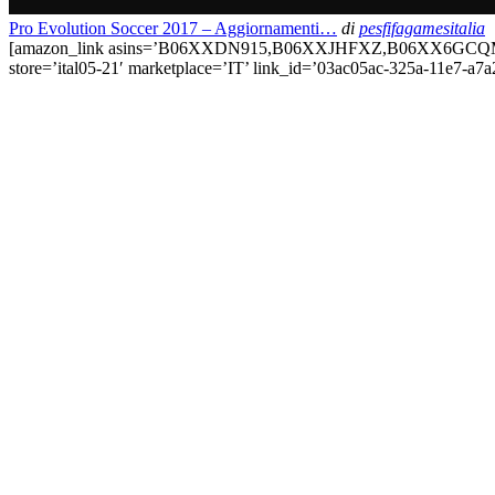
Pro Evolution Soccer 2017 – Aggiornamenti…
di
pesfifagamesitalia
[amazon_link asins=’B06XXDN915,B06XXJHFXZ,B06XX6GCQM’ t
store=’ital05-21′ marketplace=’IT’ link_id=’03ac05ac-325a-11e7-a7