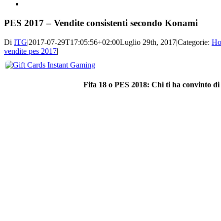
PES 2017 – Vendite consistenti secondo Konami
Di
ITG
|
2017-07-29T17:05:56+02:00
Luglio 29th, 2017
|
Categorie:
Ho
vendite pes 2017
|
Fifa 18 o PES 2018: Chi ti ha convinto di