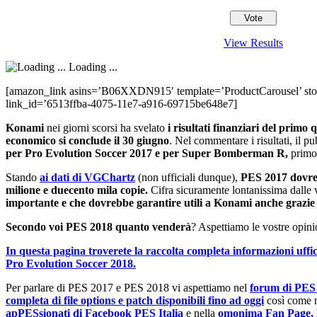
View Results
Loading ...
[amazon_link asins=’B06XXDN915′ template=’ProductCarousel’ store
link_id=’6513ffba-4075-11e7-a916-69715be648e7]
Konami
nei giorni scorsi ha svelato
i risultati finanziari del primo
economico si conclude il 30 giugno
. Nel commentare i risultati, il pu
per Pro Evolution Soccer 2017 e per Super Bomberman R,
primo 
Stando
ai dati di VGChartz
(non ufficiali dunque),
PES 2017 dovre
milione e duecento mila copie.
Cifra sicuramente lontanissima dalle 
importante e che dovrebbe garantire utili a Konami anche grazie
Secondo voi PES 2018 quanto venderà
? Aspettiamo le vostre opinio
In questa pagina troverete la raccolta completa informazioni uffici
Pro Evolution Soccer 2018.
Per parlare di PES 2017 e PES 2018 vi aspettiamo nel
forum di PE
completa di file options e patch disponibili fino ad oggi
così come 
apPESsionati di Facebook PES Italia
e nella
omonima Fan Page, 