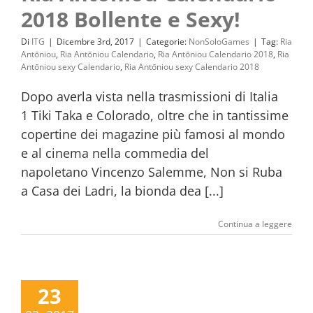
2018 Bollente e Sexy!
Di
ITG
|
Dicembre 3rd, 2017
|
Categorie:
NonSoloGames
|
Tag:
Ria
Antōniou
,
Ria Antōniou Calendario
,
Ria Antōniou Calendario 2018
,
Ria
Antōniou sexy Calendario
,
Ria Antōniou sexy Calendario 2018
Dopo averla vista nella trasmissioni di Italia
1 Tiki Taka e Colorado, oltre che in tantissime
copertine dei magazine più famosi al mondo
e al cinema nella commedia del
napoletano Vincenzo Salemme, Non si Ruba
a Casa dei Ladri, la bionda dea [...]
Continua a leggere
23