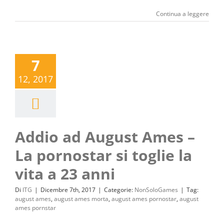
Continua a leggere
7
12, 2017
Addio ad August Ames –
La pornostar si toglie la
vita a 23 anni
Di
ITG
|
Dicembre 7th, 2017
|
Categorie:
NonSoloGames
|
Tag:
august ames
,
august ames morta
,
august ames pornostar
,
august
ames pornstar