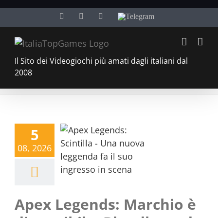
Salta
Facebook
Twitter
YouTube
Telegram
al
contenuto
Il Sito dei Videogiochi più amati dagli italiani dal
2008
5
08, 2026
Apex Legends: Marchio è