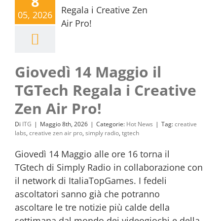
8
05, 2026
Giovedì 14 Maggio il
TGTech Regala i Creative
Zen Air Pro!
Di
ITG
|
Maggio 8th, 2026
|
Categorie:
Hot News
|
Tag:
creative
labs
,
creative zen air pro
,
simply radio
,
tgtech
Giovedì 14 Maggio alle ore 16 torna il
TGtech di Simply Radio in collaborazione con
il network di ItaliaTopGames. I fedeli
ascoltatori sanno già che potranno
ascoltare le tre notizie più calde della
settimana dal mondo dei videogiochi e della