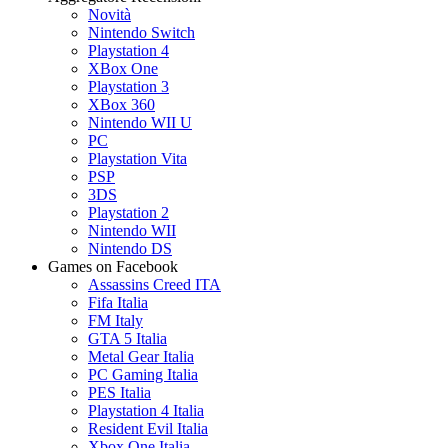
Novità
Nintendo Switch
Playstation 4
XBox One
Playstation 3
XBox 360
Nintendo WII U
PC
Playstation Vita
PSP
3DS
Playstation 2
Nintendo WII
Nintendo DS
Games on Facebook
Assassins Creed ITA
Fifa Italia
FM Italy
GTA 5 Italia
Metal Gear Italia
PC Gaming Italia
PES Italia
Playstation 4 Italia
Resident Evil Italia
Xbox One Italia