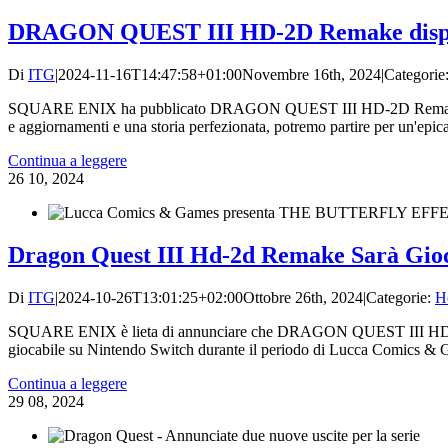
DRAGON QUEST III HD-2D Remake dispon
Di
ITG
|
2024-11-16T14:47:58+01:00
Novembre 16th, 2024
|
Categorie
SQUARE ENIX ha pubblicato DRAGON QUEST III HD-2D Remake, una 
e aggiornamenti e una storia perfezionata, potremo partire per un'epica 
Continua a leggere
26
10, 2024
Dragon Quest III Hd-2d Remake Sarà Gio
Di
ITG
|
2024-10-26T13:01:25+02:00
Ottobre 26th, 2024
|
Categorie:
H
SQUARE ENIX è lieta di annunciare che DRAGON QUEST III HD-2D Re
giocabile su Nintendo Switch durante il periodo di Lucca Comics & G
Continua a leggere
29
08, 2024