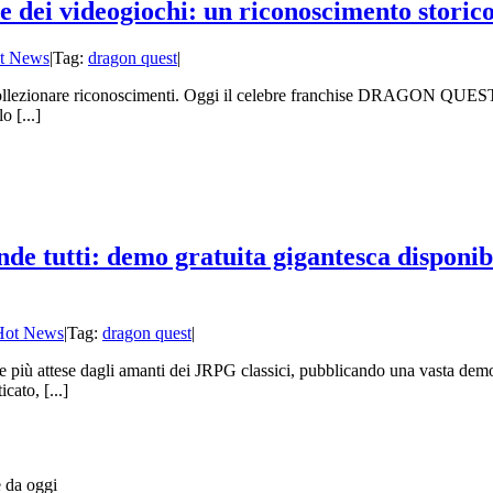
i videogiochi: un riconoscimento storico 
t News
|
Tag:
dragon quest
|
a collezionare riconoscimenti. Oggi il celebre franchise DRAGON QUEST 
 [...]
ti: demo gratuita gigantesca disponibile, 
Hot News
|
Tag:
dragon quest
|
re più attese dagli amanti dei JRPG classici, pubblicando una vast
to, [...]