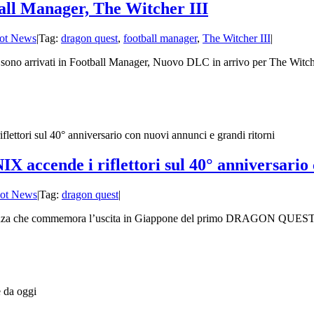
ll Manager, The Witcher III
ot News
|
Tag:
dragon quest
,
football manager
,
The Witcher III
|
no arrivati in Football Manager, Nuovo DLC in arrivo per The Witcher II
nde i riflettori sul 40° anniversario co
ot News
|
Tag:
dragon quest
|
za che commemora l’uscita in Giappone del primo DRAGON QUEST nel 