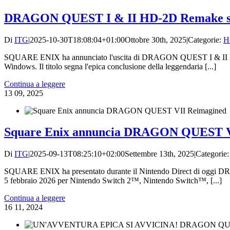
DRAGON QUEST I & II HD-2D Remake su 
Di
ITG
|
2025-10-30T18:08:04+01:00
Ottobre 30th, 2025
|
Categorie:
H
SQUARE ENIX ha annunciato l'uscita di DRAGON QUEST I & II HD-2
Windows. Il titolo segna l'epica conclusione della leggendaria [...]
Continua a leggere
13
09, 2025
Square Enix annuncia DRAGON QUEST V
Di
ITG
|
2025-09-13T08:25:10+02:00
Settembre 13th, 2025
|
Categorie
SQUARE ENIX ha presentato durante il Nintendo Direct di oggi D
5 febbraio 2026 per Nintendo Switch 2™, Nintendo Switch™, [...]
Continua a leggere
16
11, 2024