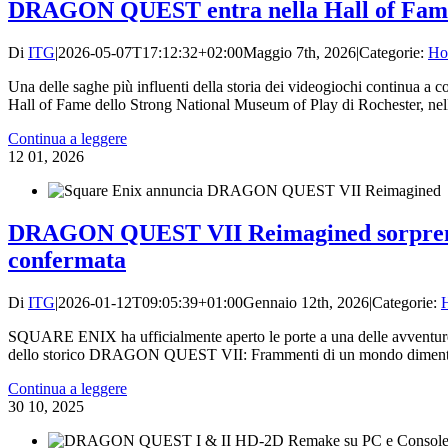
DRAGON QUEST entra nella Hall of Fame de
Di
ITG
|
2026-05-07T17:12:32+02:00
Maggio 7th, 2026
|
Categorie:
Ho
Una delle saghe più influenti della storia dei videogiochi continua 
Hall of Fame dello Strong National Museum of Play di Rochester, nello
Continua a leggere
12
01, 2026
DRAGON QUEST VII Reimagined sorprende tut
confermata
Di
ITG
|
2026-01-12T09:05:39+01:00
Gennaio 12th, 2026
|
Categorie:
SQUARE ENIX ha ufficialmente aperto le porte a una delle avventu
dello storico DRAGON QUEST VII: Frammenti di un mondo dimentica
Continua a leggere
30
10, 2025