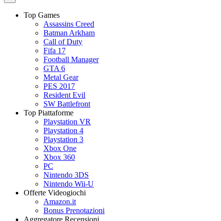
Top Games
Assassins Creed
Batman Arkham
Call of Duty
Fifa 17
Football Manager
GTA 6
Metal Gear
PES 2017
Resident Evil
SW Battlefront
Top Piattaforme
Playstation VR
Playstation 4
Playstation 3
Xbox One
Xbox 360
PC
Nintendo 3DS
Nintendo Wii-U
Offerte Videogiochi
Amazon.it
Bonus Prenotazioni
Aggregatore Recensioni