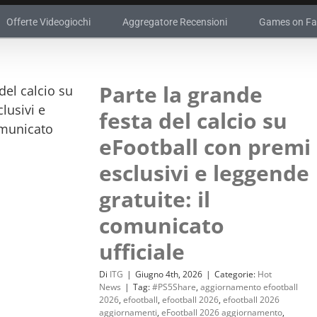
Offerte Videogiochi
Aggregatore Recensioni
Games on F
Parte la grande
festa del calcio su
eFootball con premi
esclusivi e leggende
gratuite: il
comunicato
ufficiale
Di
ITG
|
Giugno 4th, 2026
|
Categorie:
Hot
News
|
Tag:
#PS5Share
,
aggiornamento efootball
2026
,
efootball
,
efootball 2026
,
efootball 2026
aggiornamenti
,
eFootball 2026 aggiornamento
,