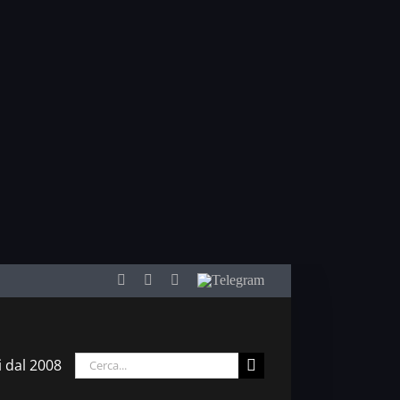
Facebook
Twitter
YouTube
Telegram
Cerca
i dal 2008
per: