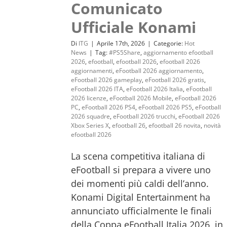
Comunicato
Ufficiale Konami
Di
ITG
|
Aprile 17th, 2026
|
Categorie:
Hot
News
|
Tag:
#PS5Share
,
aggiornamento efootball
2026
,
efootball
,
efootball 2026
,
efootball 2026
aggiornamenti
,
eFootball 2026 aggiornamento
,
eFootball 2026 gameplay
,
eFootball 2026 gratis
,
eFootball 2026 ITA
,
eFootball 2026 Italia
,
eFootball
2026 licenze
,
eFootball 2026 Mobile
,
eFootball 2026
PC
,
eFootball 2026 PS4
,
eFootball 2026 PS5
,
eFootball
2026 squadre
,
eFootball 2026 trucchi
,
eFootball 2026
Xbox Series X
,
efootball 26
,
efootball 26 novita
,
novità
efootball 2026
La scena competitiva italiana di
eFootball si prepara a vivere uno
dei momenti più caldi dell’anno.
Konami Digital Entertainment ha
annunciato ufficialmente le finali
della Coppa eFootball Italia 2026, in