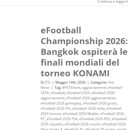
Continua a leggere
eFootball
Championship 2026:
Bangkok ospiterà le
finali mondiali del
torneo KONAMI
Di
ITG
|
Maggio 14th, 2026
|
Categorie:
Hot
News
|
Tag:
#PS5Share
,
aggiornamento efootball
2026
,
efootball
,
efootball 2026
,
efootball 2026
aggiornamenti
,
eFootball 2026 aggiornamento
,
eFootball 2026 gameplay
,
eFootball 2026 gratis
,
eFootball 2026 ITA
,
eFootball 2026 Italia
,
eFootball
2026 licenze
,
eFootball 2026 Mobile
,
eFootball 2026
PC
,
eFootball 2026 PS4
,
eFootball 2026 PS5
,
eFootball
2026 squadre
,
eFootball 2026 trucchi
,
eFootball 2026
Xbox Series X
,
efootball 26
,
efootball 26 novita
,
novità