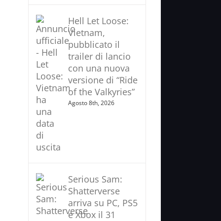
Hell Let Loose:
Vietnam,
pubblicato il
trailer di lancio
con una nuova
versione di “Ride
of the Valkyries”
Agosto 8th, 2026
Serious Sam:
Shatterverse
arriva su PC, PS5
e Xbox il 31