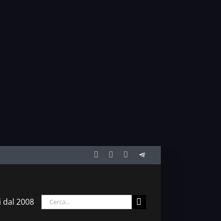
Facebook
Twitter
YouTube
Telegram
Cerca
i dal 2008
per: