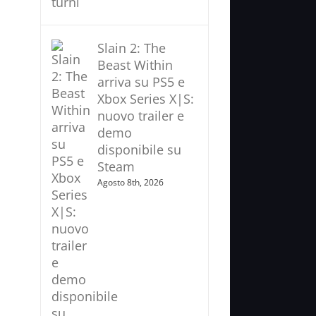
Slain 2: The
Beast Within
arriva su PS5 e
Xbox Series X|S:
nuovo trailer e
demo
disponibile su
Steam
Agosto 8th, 2026