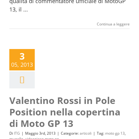
qualità di commentatore ufficiale di MotoGP
13, il ...
Continua a leggere
3
05, 2013
Valentino Rossi in Pole
Position nella copertina
di Moto GP 13
Di
ITG
|
Maggio 3rd, 2013
|
Categorie:
articoli
|
Tag:
moto gp 13
,
mugello
,
videogioco moto gp