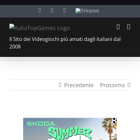
Salta
Facebook
Twitter
YouTube
Telegram
al
contenuto
Il Sito dei Videogiochi più amati dagli italiani dal
2008
Precedente
Prossimo