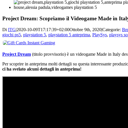
Project Dream: Scopriamo il Videogame Made in Italy
Di
ITG
|
2020-10-09T17:17:39+02:00
Ottobre 9th, 2020
|
Categorie:
Br
giochi ps5
,
playstation 5
,
playstation 5 anteprima
,
PlaySys
,
playsys s
Project Dream
(titolo provvisorio) è un videogame Made in Italy des
Per scoprire in anteprima molti dettagli su questa interessante produzi
ci ha svelato alcuni dettagli in anteprima!