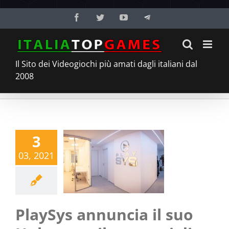
Salta
Facebook
Twitter
YouTube
Telegram
al
contenuto
Il Sito dei Videogiochi più amati dagli italiani dal
2008
3
03, 2021
PlaySys annuncia il suo