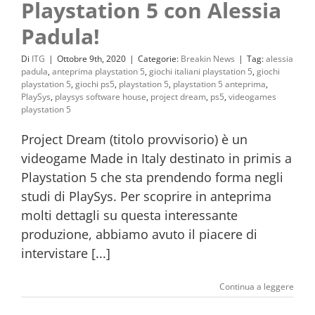
Playstation 5 con Alessia
Padula!
Di
ITG
|
Ottobre 9th, 2020
|
Categorie:
Breakin News
|
Tag:
alessia
padula
,
anteprima playstation 5
,
giochi italiani playstation 5
,
giochi
playstation 5
,
giochi ps5
,
playstation 5
,
playstation 5 anteprima
,
PlaySys
,
playsys software house
,
project dream
,
ps5
,
videogames
playstation 5
Project Dream (titolo provvisorio) è un
videogame Made in Italy destinato in primis a
Playstation 5 che sta prendendo forma negli
studi di PlaySys. Per scoprire in anteprima
molti dettagli su questa interessante
produzione, abbiamo avuto il piacere di
intervistare [...]
Continua a leggere