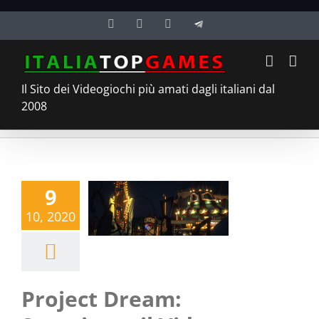
Salta
Facebook
Twitter
YouTube
Telegram
al
contenuto
Il Sito dei Videogiochi più amati dagli italiani dal
2008
9
10, 2020
Project Dream: