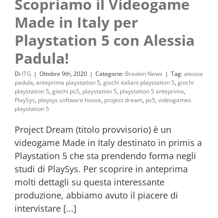
Scopriamo il Videogame
Made in Italy per
Playstation 5 con Alessia
Padula!
Di
ITG
|
Ottobre 9th, 2020
|
Categorie:
Breakin News
|
Tag:
alessia
padula
,
anteprima playstation 5
,
giochi italiani playstation 5
,
giochi
playstation 5
,
giochi ps5
,
playstation 5
,
playstation 5 anteprima
,
PlaySys
,
playsys software house
,
project dream
,
ps5
,
videogames
playstation 5
Project Dream (titolo provvisorio) è un
videogame Made in Italy destinato in primis a
Playstation 5 che sta prendendo forma negli
studi di PlaySys. Per scoprire in anteprima
molti dettagli su questa interessante
produzione, abbiamo avuto il piacere di
intervistare [...]