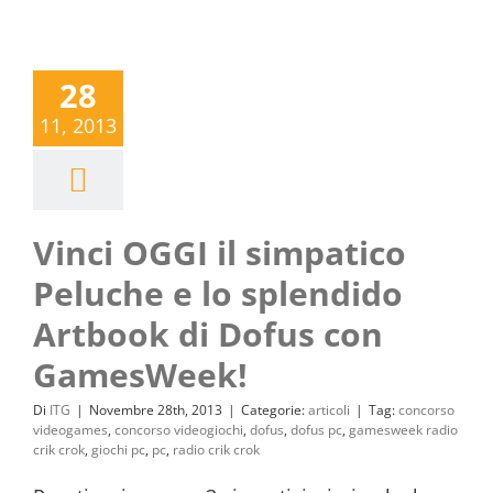
28
11, 2013
Vinci OGGI il simpatico
Peluche e lo splendido
Artbook di Dofus con
GamesWeek!
Di
ITG
|
Novembre 28th, 2013
|
Categorie:
articoli
|
Tag:
concorso
videogames
,
concorso videogiochi
,
dofus
,
dofus pc
,
gamesweek radio
crik crok
,
giochi pc
,
pc
,
radio crik crok