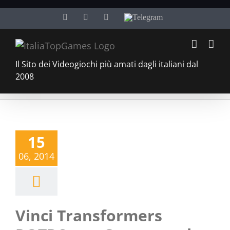
Salta
Facebook
Twitter
YouTube
Telegram
al
contenuto
Il Sito dei Videogiochi più amati dagli italiani dal
2008
15
06, 2014
Vinci Transformers