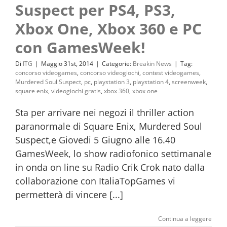
Suspect per PS4, PS3,
Xbox One, Xbox 360 e PC
con GamesWeek!
Di
ITG
|
Maggio 31st, 2014
|
Categorie:
Breakin News
|
Tag:
concorso videogames
,
concorso videogiochi
,
contest videogames
,
Murdered Soul Suspect
,
pc
,
playstation 3
,
playstation 4
,
screenweek
,
square enix
,
videogiochi gratis
,
xbox 360
,
xbox one
Sta per arrivare nei negozi il thriller action
paranormale di Square Enix, Murdered Soul
Suspect,e Giovedi 5 Giugno alle 16.40
GamesWeek, lo show radiofonico settimanale
in onda on line su Radio Crik Crok nato dalla
collaborazione con ItaliaTopGames vi
permetterà di vincere [...]
Continua a leggere