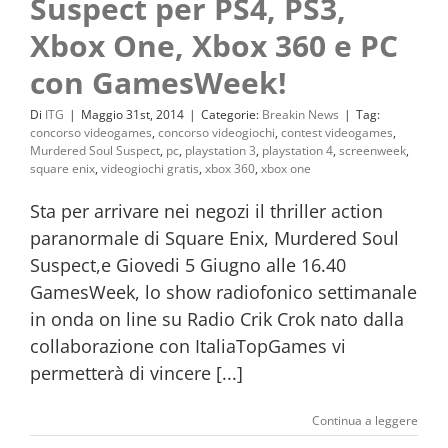
Suspect per PS4, PS3,
Xbox One, Xbox 360 e PC
con GamesWeek!
Di
ITG
|
Maggio 31st, 2014
|
Categorie:
Breakin News
|
Tag:
concorso videogames
,
concorso videogiochi
,
contest videogames
,
Murdered Soul Suspect
,
pc
,
playstation 3
,
playstation 4
,
screenweek
,
square enix
,
videogiochi gratis
,
xbox 360
,
xbox one
Sta per arrivare nei negozi il thriller action
paranormale di Square Enix, Murdered Soul
Suspect,e Giovedi 5 Giugno alle 16.40
GamesWeek, lo show radiofonico settimanale
in onda on line su Radio Crik Crok nato dalla
collaborazione con ItaliaTopGames vi
permetterà di vincere [...]
Continua a leggere