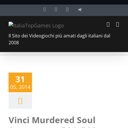
Salta
Facebook
Twitter
YouTube
Telegram
al
contenuto
Il Sito dei Videogiochi più amati dagli italiani dal
2008
31
05, 2014
Vinci Murdered Soul