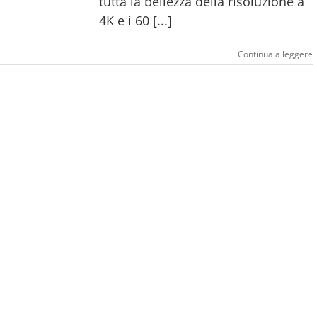
tutta la bellezza della risoluzione a
4K e i 60 [...]
Continua a leggere