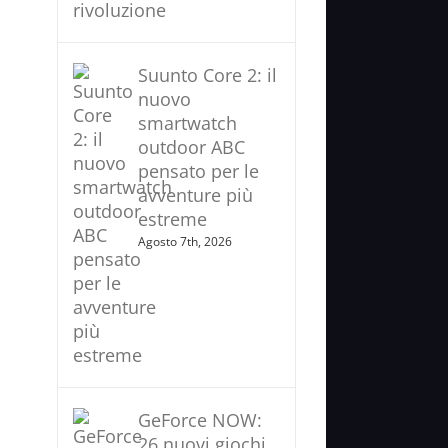
Suunto Core 2: il
nuovo
smartwatch
outdoor ABC
pensato per le
avventure più
estreme
Agosto 7th, 2026
GeForce NOW:
26 nuovi giochi