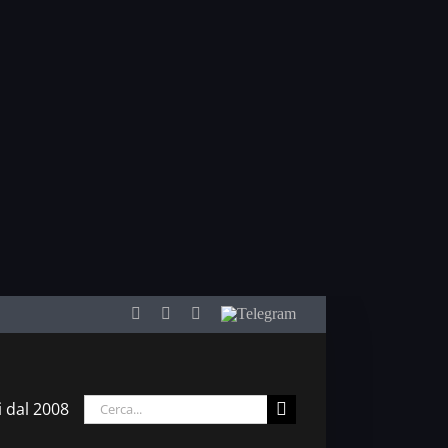
Facebook
Twitter
YouTube
Telegram
Cerca
i dal 2008
per: