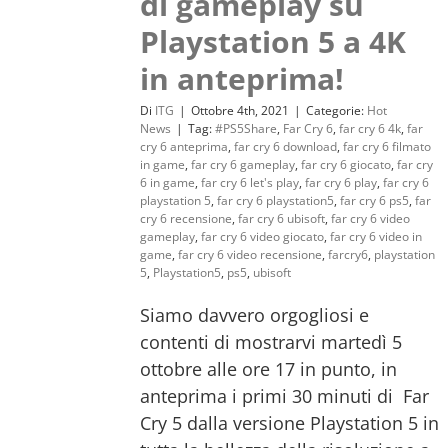
di gameplay su
Playstation 5 a 4K
in anteprima!
Di
ITG
|
Ottobre 4th, 2021
|
Categorie:
Hot
News
|
Tag:
#PS5Share
,
Far Cry 6
,
far cry 6 4k
,
far
cry 6 anteprima
,
far cry 6 download
,
far cry 6 filmato
in game
,
far cry 6 gameplay
,
far cry 6 giocato
,
far cry
6 in game
,
far cry 6 let's play
,
far cry 6 play
,
far cry 6
playstation 5
,
far cry 6 playstation5
,
far cry 6 ps5
,
far
cry 6 recensione
,
far cry 6 ubisoft
,
far cry 6 video
gameplay
,
far cry 6 video giocato
,
far cry 6 video in
game
,
far cry 6 video recensione
,
farcry6
,
playstation
5
,
Playstation5
,
ps5
,
ubisoft
Siamo davvero orgogliosi e
contenti di mostrarvi martedì 5
ottobre alle ore 17 in punto, in
anteprima i primi 30 minuti di Far
Cry 5 dalla versione Playstation 5 in