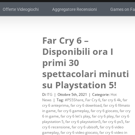
Offerte Videogiochi
Aggregatore Recensioni
Games on F
Far Cry 6 –
Disponibili ora I
primi 30
spettacolari minuti
su Playstation 5!
Di
ITG
|
Ottobre 5th, 2021
|
Categorie:
Hot
News
|
Tag:
#PS5Share
,
Far Cry 6
,
far cry 6 4k
,
far
cry 6 anteprima
,
far cry 6 download
,
far cry 6 filmato
in game
,
far cry 6 gameplay
,
far cry 6 giocato
,
far cry
6 in game
,
far cry 6 let's play
,
far cry 6 play
,
far cry 6
playstation 5
,
far cry 6 playstation5
,
far cry 6 ps5
,
far
cry 6 recensione
,
far cry 6 ubisoft
,
far cry 6 video
gameplay
,
far cry 6 video giocato
,
far cry 6 video in