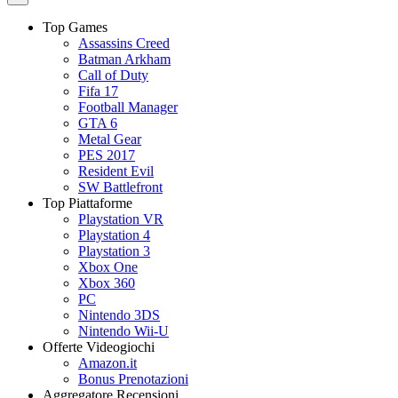
Top Games
Assassins Creed
Batman Arkham
Call of Duty
Fifa 17
Football Manager
GTA 6
Metal Gear
PES 2017
Resident Evil
SW Battlefront
Top Piattaforme
Playstation VR
Playstation 4
Playstation 3
Xbox One
Xbox 360
PC
Nintendo 3DS
Nintendo Wii-U
Offerte Videogiochi
Amazon.it
Bonus Prenotazioni
Aggregatore Recensioni