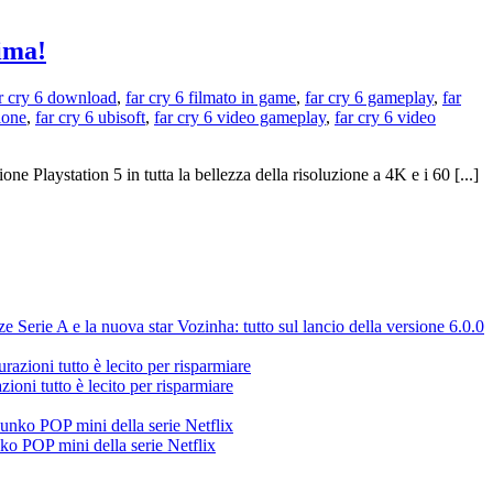
rima!
r cry 6 download
,
far cry 6 filmato in game
,
far cry 6 gameplay
,
far
ione
,
far cry 6 ubisoft
,
far cry 6 video gameplay
,
far cry 6 video
e Playstation 5 in tutta la bellezza della risoluzione a 4K e i 60 [...]
Serie A e la nuova star Vozinha: tutto sul lancio della versione 6.0.0
ioni tutto è lecito per risparmiare
ko POP mini della serie Netflix