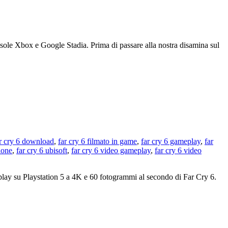
onsole Xbox e Google Stadia. Prima di passare alla nostra disamina sul
r cry 6 download
,
far cry 6 filmato in game
,
far cry 6 gameplay
,
far
ione
,
far cry 6 ubisoft
,
far cry 6 video gameplay
,
far cry 6 video
meplay su Playstation 5 a 4K e 60 fotogrammi al secondo di Far Cry 6.