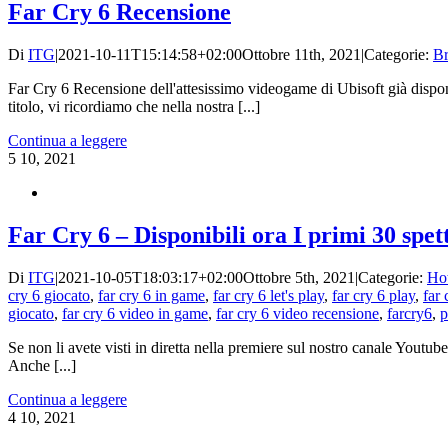
Far Cry 6 Recensione
Di
ITG
|
2021-10-11T15:14:58+02:00
Ottobre 11th, 2021
|
Categorie:
B
Far Cry 6 Recensione dell'attesissimo videogame di Ubisoft già disponi
titolo, vi ricordiamo che nella nostra [...]
Continua a leggere
5
10, 2021
Far Cry 6 – Disponibili ora I primi 30 spet
Di
ITG
|
2021-10-05T18:03:17+02:00
Ottobre 5th, 2021
|
Categorie:
Ho
cry 6 giocato
,
far cry 6 in game
,
far cry 6 let's play
,
far cry 6 play
,
far 
giocato
,
far cry 6 video in game
,
far cry 6 video recensione
,
farcry6
,
p
Se non li avete visti in diretta nella premiere sul nostro canale Yout
Anche [...]
Continua a leggere
4
10, 2021