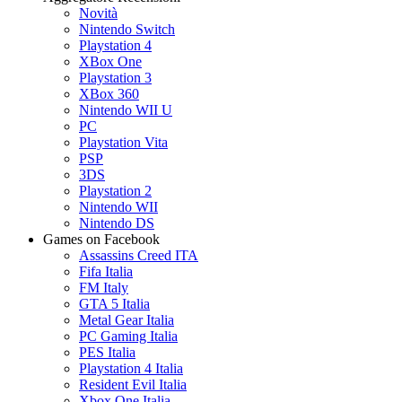
Novità
Nintendo Switch
Playstation 4
XBox One
Playstation 3
XBox 360
Nintendo WII U
PC
Playstation Vita
PSP
3DS
Playstation 2
Nintendo WII
Nintendo DS
Games on Facebook
Assassins Creed ITA
Fifa Italia
FM Italy
GTA 5 Italia
Metal Gear Italia
PC Gaming Italia
PES Italia
Playstation 4 Italia
Resident Evil Italia
Xbox One Italia