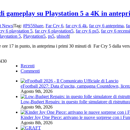
 di gameplay su Playstation 5 a 4K in antep
t News
|
Tag:
#PS5Share
,
Far Cry 6
,
far cry 6 4k
,
far cry 6 anteprima
,
fa
cry 6 playstation 5
,
far cry 6 playstation5
,
far cry 6 ps5
,
far cry 6 recens
laystation 5
,
Playstation5
,
ps5
,
ubisoft
|
ore 17 in punto, in anteprima i primi 30 minuti di Far Cry 5 dalla version
0430
Recenti
Commenti
eFootball 2027: Data d’uscita, campagna Countdown, licenze 
Agosto 9th, 2026
Low-Budget Repairs: in questo folle simulatore di ristrutturaz
Agosto 9th, 2026
Kinder Joy One Piece: arrivano le nuove sorprese con i Fun
Agosto 8th, 2026