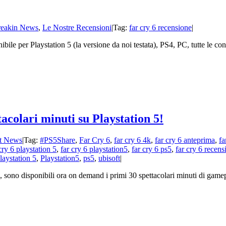
reakin News
,
Le Nostre Recensioni
|
Tag:
far cry 6 recensione
|
bile per Playstation 5 (la versione da noi testata), PS4, PC, tutte le c
tacolari minuti su Playstation 5!
t News
|
Tag:
#PS5Share
,
Far Cry 6
,
far cry 6 4k
,
far cry 6 anteprima
,
fa
cry 6 playstation 5
,
far cry 6 playstation5
,
far cry 6 ps5
,
far cry 6 recens
laystation 5
,
Playstation5
,
ps5
,
ubisoft
|
ube, sono disponibili ora on demand i primi 30 spettacolari minuti di ga