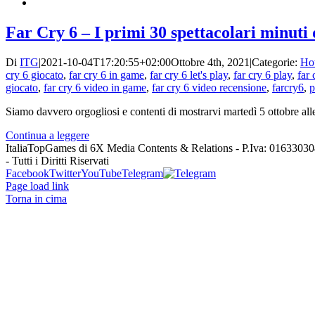
Far Cry 6 – I primi 30 spettacolari minuti
Di
ITG
|
2021-10-04T17:20:55+02:00
Ottobre 4th, 2021
|
Categorie:
Ho
cry 6 giocato
,
far cry 6 in game
,
far cry 6 let's play
,
far cry 6 play
,
far 
giocato
,
far cry 6 video in game
,
far cry 6 video recensione
,
farcry6
,
p
Siamo davvero orgogliosi e contenti di mostrarvi martedì 5 ottobre alle 
Continua a leggere
ItaliaTopGames di 6X Media Contents & Relations - P.Iva: 0163303
- Tutti i Diritti Riservati
Facebook
Twitter
YouTube
Telegram
Page load link
Torna in cima