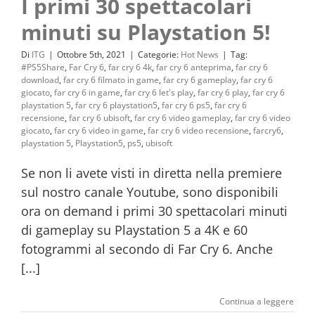
I primi 30 spettacolari
minuti su Playstation 5!
Di
ITG
|
Ottobre 5th, 2021
|
Categorie:
Hot News
|
Tag:
#PS5Share
,
Far Cry 6
,
far cry 6 4k
,
far cry 6 anteprima
,
far cry 6
download
,
far cry 6 filmato in game
,
far cry 6 gameplay
,
far cry 6
giocato
,
far cry 6 in game
,
far cry 6 let's play
,
far cry 6 play
,
far cry 6
playstation 5
,
far cry 6 playstation5
,
far cry 6 ps5
,
far cry 6
recensione
,
far cry 6 ubisoft
,
far cry 6 video gameplay
,
far cry 6 video
giocato
,
far cry 6 video in game
,
far cry 6 video recensione
,
farcry6
,
playstation 5
,
Playstation5
,
ps5
,
ubisoft
Se non li avete visti in diretta nella premiere
sul nostro canale Youtube, sono disponibili
ora on demand i primi 30 spettacolari minuti
di gameplay su Playstation 5 a 4K e 60
fotogrammi al secondo di Far Cry 6. Anche
[...]
Continua a leggere