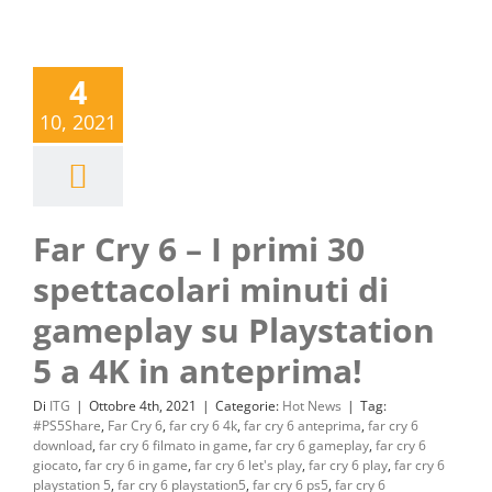
4
10, 2021
Far Cry 6 – I primi 30
spettacolari minuti di
gameplay su Playstation
5 a 4K in anteprima!
Di
ITG
|
Ottobre 4th, 2021
|
Categorie:
Hot News
|
Tag:
#PS5Share
,
Far Cry 6
,
far cry 6 4k
,
far cry 6 anteprima
,
far cry 6
download
,
far cry 6 filmato in game
,
far cry 6 gameplay
,
far cry 6
giocato
,
far cry 6 in game
,
far cry 6 let's play
,
far cry 6 play
,
far cry 6
playstation 5
,
far cry 6 playstation5
,
far cry 6 ps5
,
far cry 6