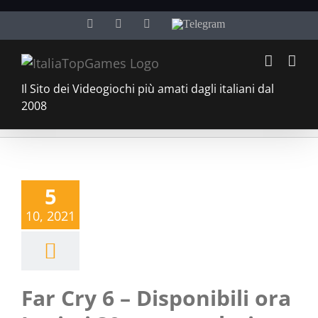
Salta
Facebook
Twitter
YouTube
Telegram
al
contenuto
Il Sito dei Videogiochi più amati dagli italiani dal
2008
5
10, 2021
Far Cry 6 – Disponibili ora